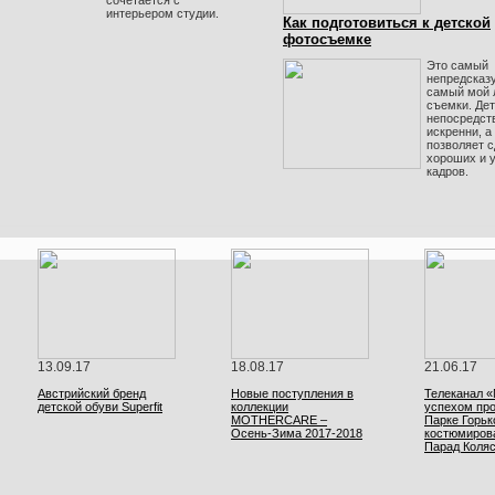
сочетается с
интерьером студии.
Как подготовиться к детской
фотосъемке
Это самый
непредсказ
самый мой 
съемки. Де
непосредст
искренни, а
позволяет с
хороших и 
кадров.
13.09.17
18.08.17
21.06.17
Австрийский бренд
Новые поступления в
Телеканал 
детской обуви Superfit
коллекции
успехом про
MOTHERCARE –
Парке Горьк
Осень-Зима 2017-2018
костюмиров
Парад Коля