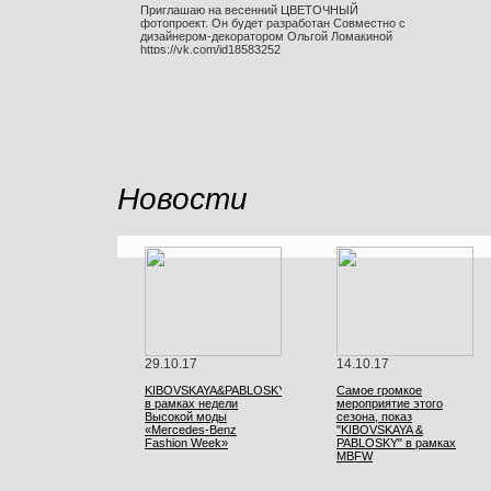
Приглашаю на весенний ЦВЕТОЧНЫЙ
фотопроект. Он будет разработан Совместно с
дизайнером-декоратором Ольгой Ломакиной
https://vk.com/id18583252
Новости
29.10.17
14.10.17
KIBOVSKAYA&PABLOSKY
Самое громкое
в рамках недели
мероприятие этого
Высокой моды
сезона, показ
«Mercedes-Benz
"KIBOVSKAYA &
Fashion Week»
PABLOSKY" в рамках
MBFW