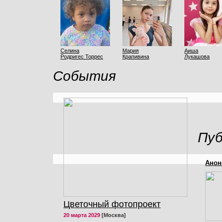
Селина
Мария
Аиша
Родригес Торрес
Крапивина
Лукашова
События
Пуб
Анон
Цветочный фотопроект
20 марта 2029
[Москва]