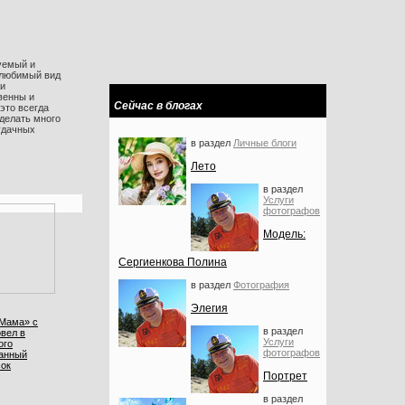
уемый и
любимый вид
ти
венны и
Сейчас в блогах
 это всегда
делать много
удачных
в раздел
Личные блоги
Лето
в раздел
Услуги
фотографов
Модель:
Сергиенкова Полина
в раздел
Фотография
Элегия
«Мама» с
в раздел
вел в
Услуги
ого
фотографов
анный
сок
Портрет
в раздел