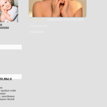
Модель
Эмилия Пoлякoвa
ия
Город: Москва
анорова
Портфолио
то мы о
ие
 пробуя себя
анрах
, неизбежно
черно-белой