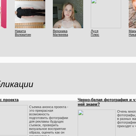
Никита
Вероника
Луся
Мар
Волокитин
Матвеева
Плюс
Ник
ликации
с проекта
Черно-белая фотография и ч
ней знаем?
Съемка анонса проекта -
это прекрасная
Очень мног
возможность
фотографы,
подготовить фотографии
в разных ж
для рекламы будущих
фотографии
съемок, проверить
приходят к 
визуальное восприятие
образа, оценить как он